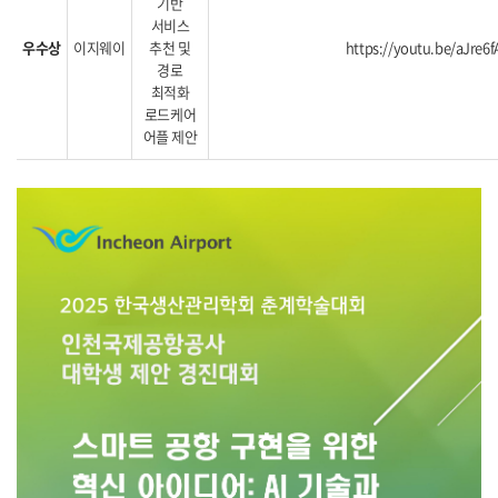
기반
서비스
우수상
이지웨이
추천 및
https://youtu.be/aJre6
경로
최적화
로드케어
어플 제안