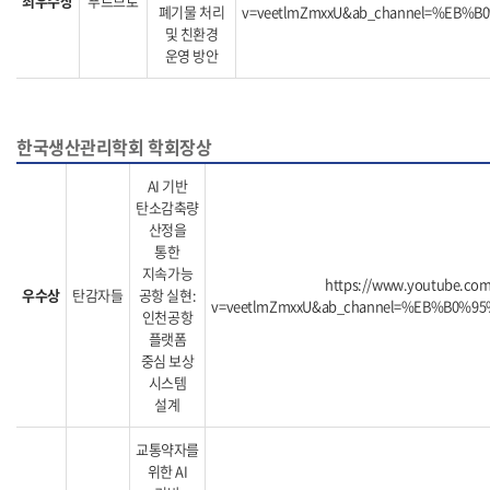
최우수상
푸르므로
폐기물 처리
v=veetlmZmxxU&ab_channel=%EB%
및 친환경
운영 방안
한국생산관리학회 학회장상
AI 기반
탄소감축량
산정을
통한
지속가능
https://www.youtube.co
우수상
탄감자들
공항 실현:
v=veetlmZmxxU&ab_channel=%EB%B0%
인천공항
플랫폼
중심 보상
시스템
설계
교통약자를
위한 AI