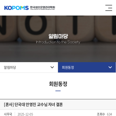
알림마당
Introduction to the Society
알림마당
회원동정
회원동정
[혼사] 단국대 안영진 교수님 자녀 결혼
사무국
2025-12-05
조회수
634