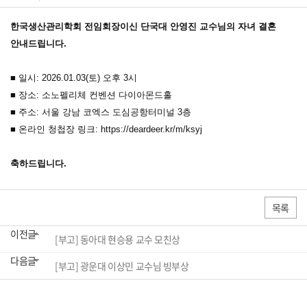
한국생산관리학회 전임회장이신 단국대 안영진 교수님의 자녀 결혼
안내드립니다.
■ 일시: 2026.01.03(토) 오후 3시
■ 장소: 소노펠리체 컨벤션 다이아몬드홀
■ 주소: 서울 강남 코엑스 도심공항터미널 3층
■ 온라인 청첩장 링크:
https://deardeer.kr/m/ksyj
축하드립니다.
목록
이전글
[부고] 동아대 현승용 교수 모친상
다음글
[부고] 광운대 이상민 교수님 빙부상