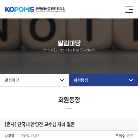
알림마당
Introduction to the Society
알림마당
회원동정
회원동정
[혼사] 단국대 안영진 교수님 자녀 결혼
사무국
2025-12-05
조회수
639