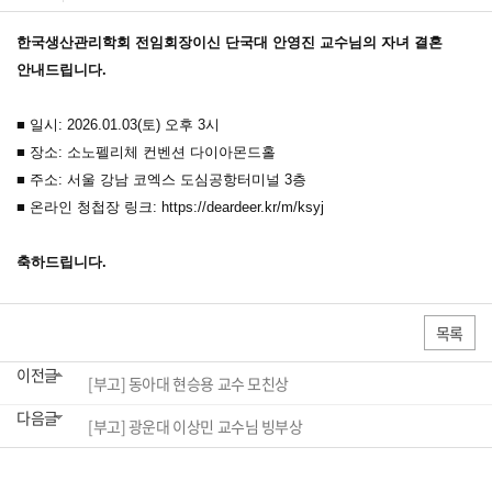
한국생산관리학회 전임회장이신 단국대 안영진 교수님의 자녀 결혼
안내드립니다.
■ 일시: 2026.01.03(토) 오후 3시
■ 장소: 소노펠리체 컨벤션 다이아몬드홀
■ 주소: 서울 강남 코엑스 도심공항터미널 3층
■ 온라인 청첩장 링크:
https://deardeer.kr/m/ksyj
축하드립니다.
목록
이전글
[부고] 동아대 현승용 교수 모친상
다음글
[부고] 광운대 이상민 교수님 빙부상