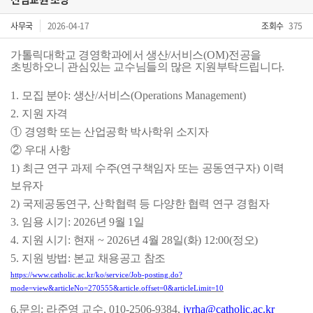
사무국
2026-04-17
조회수
375
가톨릭대학교 경영학과에서 생산
/
서비스
(OM)
전공을
초빙하오니 관심있는 교수님들의 많은 지원부탁드립니다.
1.
모집 분야
:
생산
/
서비스
(Operations Management)
2.
지원 자격
①
경영학 또는 산업공학 박사학위 소지자
②
우대 사항
1)
최근 연구 과제 수주
(
연구책임자 또는 공동연구자
)
이력
보유자
2)
국제공동연구
,
산학협력 등 다양한 협력 연구 경험자
3.
임용 시기
: 2026
년
9
월
1
일
4.
지원 시기
:
현재
~ 2026
년
4
월
28
일
(
화
) 12:00(
정오
)
5.
지원 방법
:
본교 채용공고 참조
https://www.catholic.ac.kr/ko/service/Job-posting.do?
mode=view&articleNo=270555&article.offset=0&articleLimit=10
6.
문의
:
라준영 교수
, 010-2506-9384,
jyrha@catholic.ac.kr